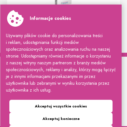
Owulacyjny LH TEST
Informacje cookies
sprawdź szczegóły
Używamy plików cookie do personalizowania treści
i reklam, udostępniania funkcji mediów
społecznościowych oraz analizowania ruchu na naszej
stronie. Udostępniamy również informacje o korzystaniu
z naszej witryny naszym partnerom z branży mediów
społecznościowych, reklamy i analizy, którzy mogą łączyć
je z innymi informacjami przekazanymi im przez
użytkownika lub zebranymi w wyniku korzystania przez
Hydrex Diagnostics Sp. z o.o.
użytkownika z ich usług.
Aleja Stanów Zjednoczonych 61a
, 04-028 Warszawa
odwiedź nas na:
Akceptuj wszystkie cookies
Akceptuj konieczne