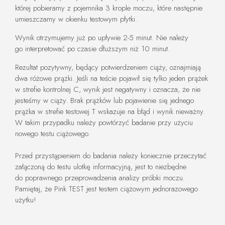
której pobieramy z pojemnika 3 krople moczu, które następnie
umieszczamy w okienku testowym płytki.
Wynik otrzymujemy już po upływie 2-5 minut. Nie należy
go interpretować po czasie dłuższym niż 10 minut.
Rezultat pozytywny, będący potwierdzeniem ciąży, oznajmiają
dwa różowe prążki. Jeśli na teście pojawił się tylko jeden prążek
w strefie kontrolnej C, wynik jest negatywny i oznacza, że nie
jesteśmy w ciąży. Brak prążków lub pojawienie się jednego
prążka w strefie testowej T wskazuje na błąd i wynik nieważny.
W takim przypadku należy powtórzyć badanie przy użyciu
nowego testu ciążowego.
Przed przystąpieniem do badania należy koniecznie przeczytać
załączoną do testu ulotkę informacyjną, jest to niezbędne
do poprawnego przeprowadzenia analizy próbki moczu.
Pamiętaj, że Pink TEST jest testem ciążowym jednorazowego
użytku!